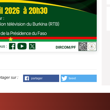
tager sur :
partager
tweet