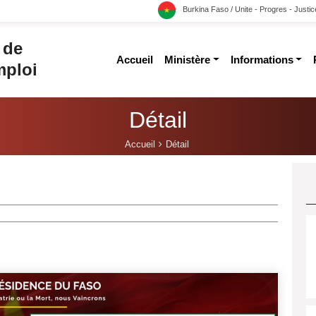
Burkina Faso / Unite - Progres - Justic
 de
accueil
ministère
informations
mploi
Détail
Accueil
Détail