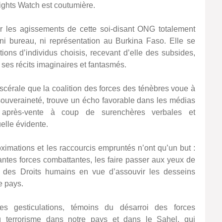
ghts Watch est coutumière.
r les agissements de cette soi-disant ONG totalement
 ni bureau, ni représentation au Burkina Faso. Elle se
ions d’individus choisis, recevant d’elle des subsides,
r ses récits imaginaires et fantasmés.
iscérale que la coalition des forces des ténèbres voue à
a souveraineté, trouve un écho favorable dans les médias
après-vente à coup de surenchères verbales et
elle évidente.
ximations et les raccourcis empruntés n’ont qu’un but :
lantes forces combattantes, les faire passer aux yeux de
rs des Droits humains en vue d’assouvir les desseins
e pays.
s gesticulations, témoins du désarroi des forces
du terrorisme dans notre pays et dans le Sahel, qui