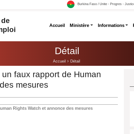
Burkina Faso / Unite - Progres - Justic
 de
accueil
ministère
informations
mploi
Détail
Accueil
Détail
 un faux rapport de Human
des mesures ‎
 Human Rights Watch et annonce des mesures