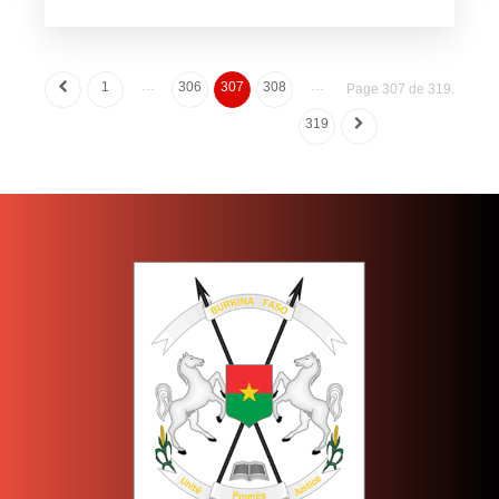
…
…
1
306
307
308
Page 307 de 319.
319