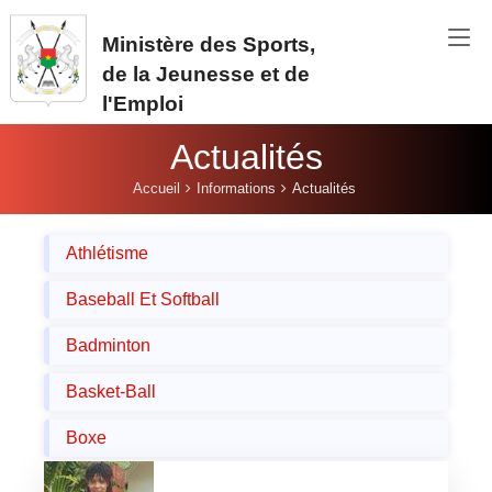
Aller au contenu principal
Ministère des Sports,
de la Jeunesse et de
l'Emploi
Actualités
Vous êtes ici:
Accueil
Informations
Actualités
Athlétisme
Baseball Et Softball
Badminton
Basket-Ball
Boxe