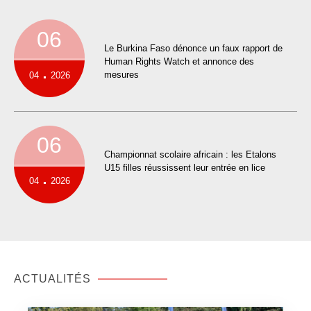
conseil national de la jeunesse du burkina…
23/07/2025
Communiques
communiqué : renouvellement de la suspension du
conseil national de la jeunesse du burkina faso…
AGENDA
06
‎Le Burkina Faso dénonce un faux rapport de
Human Rights Watch et annonce des
.
mesures ‎
04
2026
06
Championnat scolaire africain : les Etalons
U15 filles réussissent leur entrée en lice
.
04
2026