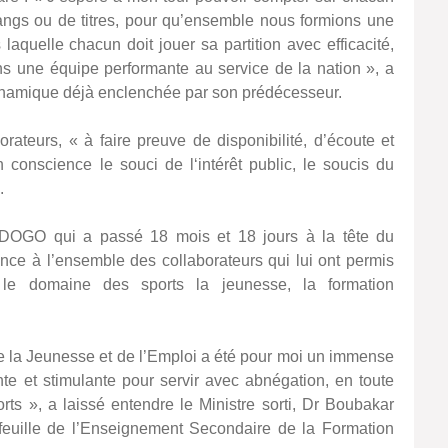
rangs ou de titres, pour qu’ensemble nous formions une
laquelle chacun doit jouer sa partition avec efficacité,
ns une équipe performante au service de la nation », a
ynamique déjà enclenchée par son prédécesseur.
rateurs, « à faire preuve de disponibilité, d’écoute et
n conscience le souci de l‘intérêt public, le soucis du
.
ADOGO qui a passé 18 mois et 18 jours à la tête du
ance à l’ensemble des collaborateurs qui lui ont permis
s le domaine des sports la jeunesse, la formation
de la Jeunesse et de l’Emploi a été pour moi un immense
te et stimulante pour servir avec abnégation, en toute
rts », a laissé entendre le Ministre sorti, Dr Boubakar
uille de l’Enseignement Secondaire de la Formation