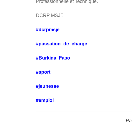
Professionnelle et Technique.
DCRP MSJE
#dcrpmsje
#passation_de_charge
#Burkina_Faso
#sport
#jeunesse
#emploi
Par