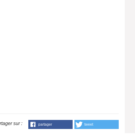
tager sur :
partager
tweet