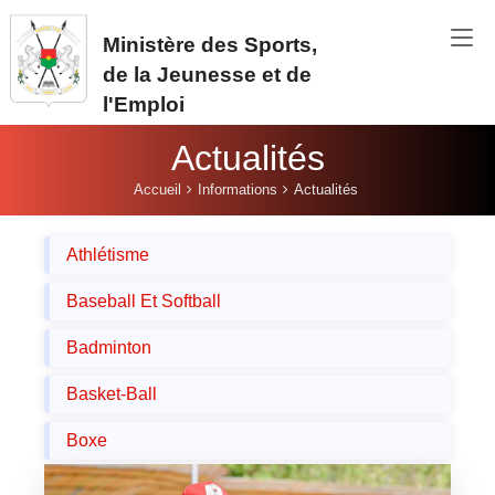
Aller au contenu principal
Ministère des Sports,
de la Jeunesse et de
l'Emploi
Actualités
Vous êtes ici:
Accueil
Informations
Actualités
Athlétisme
Baseball Et Softball
Badminton
Basket-Ball
Boxe