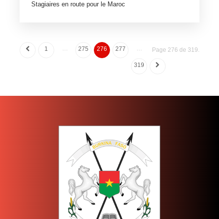
Stagiaires en route pour le Maroc
…
…
1
275
276
277
Page 276 de 319.
319