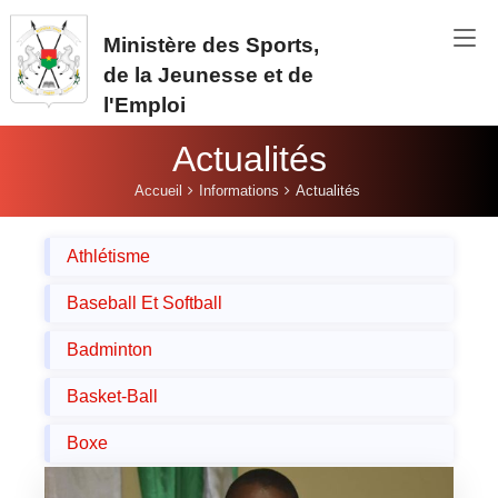
Aller au contenu principal
Ministère des Sports,
de la Jeunesse et de
l'Emploi
Actualités
Vous êtes ici:
Accueil
Informations
Actualités
Athlétisme
Baseball Et Softball
Badminton
Basket-Ball
Boxe