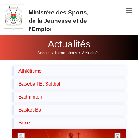
Aller au contenu principal
Ministère des Sports,
de la Jeunesse et de
l'Emploi
Actualités
Vous êtes ici:
Accueil
Informations
Actualités
Athlétisme
Baseball Et Softball
Badminton
Basket-Ball
Boxe