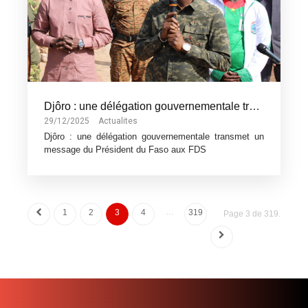
Djôro : une délégation gouvernementale transmet un message du Président du Faso aux FDS
29/12/2025
Actualites
Djôro : une délégation gouvernementale transmet un
message du Président du Faso aux FDS
…
1
2
3
4
319
Page 3 de 319.