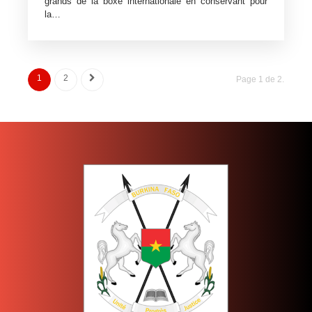
grands de la boxe internationale en conservant pour
la…
1
2
Page 1 de 2.