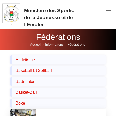
Aller au contenu principal
Ministère des Sports,
de la Jeunesse et de
l'Emploi
Fédérations
Vous êtes ici:
Accueil
Informations
Fédérations
Athlétisme
Baseball Et Softball
Badminton
Basket-Ball
Boxe