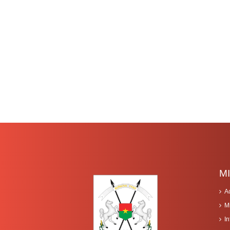
M
A
M
I