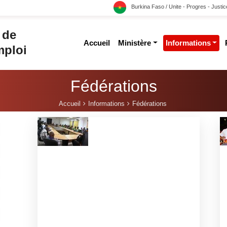
Burkina Faso / Unite - Progres - Justic
 de
accueil
ministère
informations
mploi
Fédérations
Accueil
Informations
Fédérations