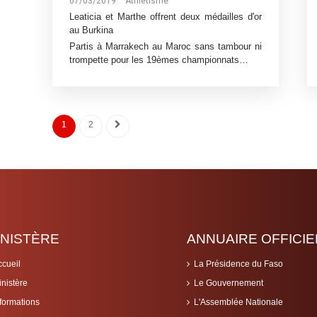
07/03/2019
Athlétisme
Leaticia et Marthe offrent deux médailles d'or
au Burkina
Partis à Marrakech au Maroc sans tambour ni
trompette pour les 19èmes championnats…
1
2
INISTÈRE
ANNUAIRE OFFICIE
ccueil
La Présidence du Faso
inistère
Le Gouvernement
nformations
L'Assemblée Nationale